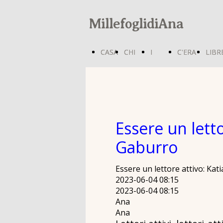
MillefoglidiAna
CASA
CASA
CHI
CHI
I
I
C'ERA
C'ERA
LIBR
LIBR
SONO
SONO
CARE
CARE
UNA
UNA
-
-
VOLTA
VOLTA
Essere un letto
Gaburro
scuole
scuole
Essere un lettore attivo: Kat
2023-06-04 08:15
2023-06-04 08:15
Ana
Ana